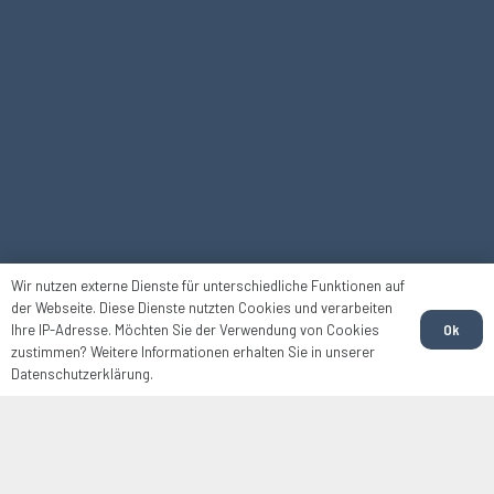
Wir nutzen externe Dienste für unterschiedliche Funktionen auf
der Webseite. Diese Dienste nutzten Cookies und verarbeiten
Ok
Ihre IP-Adresse. Möchten Sie der Verwendung von Cookies
zustimmen? Weitere Informationen erhalten Sie in unserer
Datenschutzerklärung.
Digitalisierung
starten