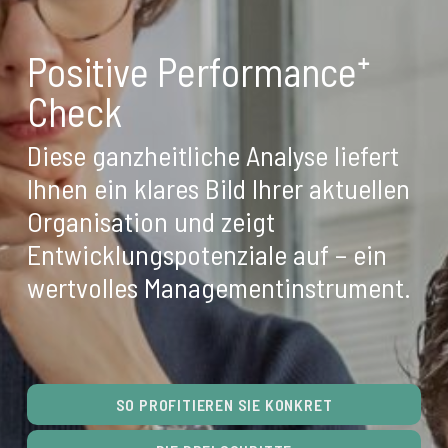
Positive Performance⁺
Check
Diese ganzheitliche Analyse
liefert
Ihnen ein klares Bild Ihrer aktuellen
Organisation und zeigt
Entwicklungspotenziale auf – ein
wertvolles Managementinstrument.
SO PROFITIEREN SIE KONKRET