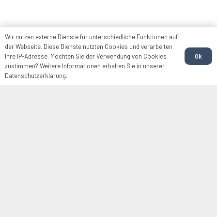
Wir nutzen externe Dienste für unterschiedliche Funktionen auf
der Webseite. Diese Dienste nutzten Cookies und verarbeiten
Ok
Ihre IP-Adresse. Möchten Sie der Verwendung von Cookies
zustimmen? Weitere Informationen erhalten Sie in unserer
Datenschutzerklärung.
Fundierte Analyse.
Zukunftsweisende Entscheidungen.
Veränderungen sind die einzige Konstante unserer
Zeit. Damit Sie Ihr Unternehmen fit für die Zukunft
machen, brauchen Sie ein klares Bild Ihrer
aktuellen und zukünftigen Organisation. Objektiv
und fundiert.